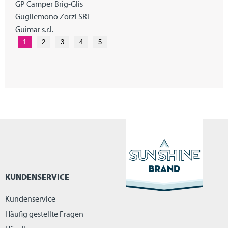
GP Camper Brig-Glis
Gugliemono Zorzi SRL
Guimar s.r.l.
1
2
3
4
5
KUNDENSERVICE
Kundenservice
Häufig gestellte Fragen