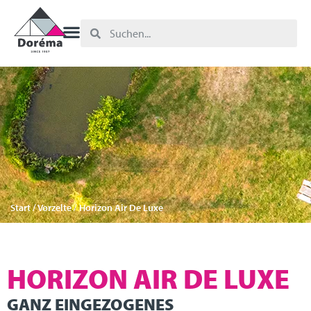
Start
/
Vorzelte
/ Horizon Air De Luxe
HORIZON AIR DE LUXE
GANZ EINGEZOGENES