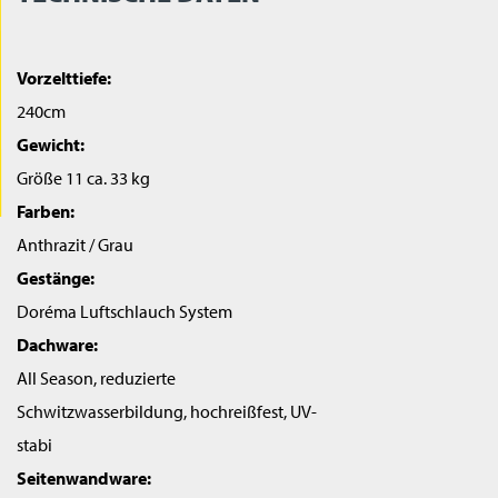
Vorzelttiefe:
240cm
Gewicht:
Größe 11 ca. 33 kg
Farben:
Anthrazit / Grau
Gestänge:
Doréma Luftschlauch System
Dachware:
All Season, reduzierte
Schwitzwasserbildung, hochreißfest, UV-
stabi
Seitenwandware: