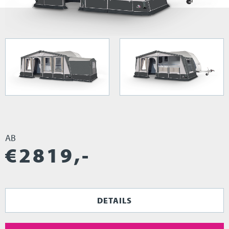
AB
€
2819
,-
DETAILS