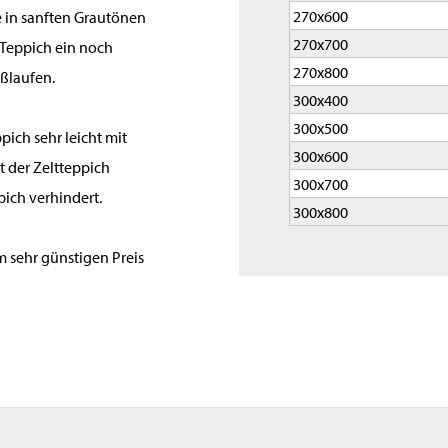
270x600
e in sanften Grautönen
270x700
 Teppich ein noch
270x800
ußlaufen.
300x400
300x500
pich sehr leicht mit
300x600
t der Zeltteppich
300x700
ich verhindert.
300x800
em sehr günstigen Preis