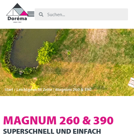
Start
/
Leichtgewicht Zelte
/ Magnum 260 & 390
MAGNUM 260 & 390
SUPERSCHNELL UND EINFACH