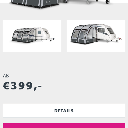
AB
€
399
,-
DETAILS