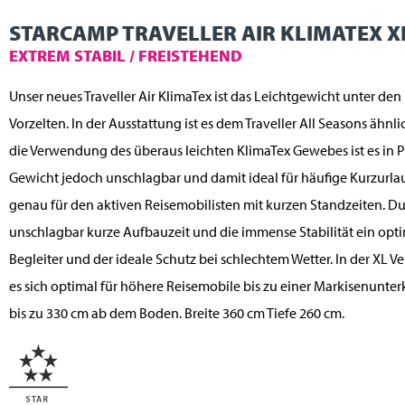
STARCAMP TRAVELLER AIR KLIMATEX X
EXTREM STABIL / FREISTEHEND
Unser neues Traveller Air KlimaTex ist das Leichtgewicht unter den
Vorzelten. In der Ausstattung ist es dem Traveller All Seasons ähnli
die Verwendung des überaus leichten KlimaTex Gewebes ist es in 
Gewicht jedoch unschlagbar und damit ideal für häufige Kurzurla
genau für den aktiven Reisemobilisten mit kurzen Standzeiten. Du
unschlagbar kurze Aufbauzeit und die immense Stabilität ein opt
Begleiter und der ideale Schutz bei schlechtem Wetter. In der XL Ve
es sich optimal für höhere Reisemobile bis zu einer Markisenunte
bis zu 330 cm ab dem Boden. Breite 360 cm Tiefe 260 cm.