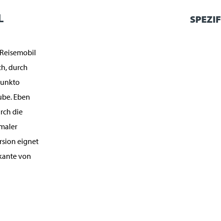
L
SPEZI
 Reisemobil
ch, durch
Punkto
ube. Eben
rch die
imaler
rsion eignet
rkante von