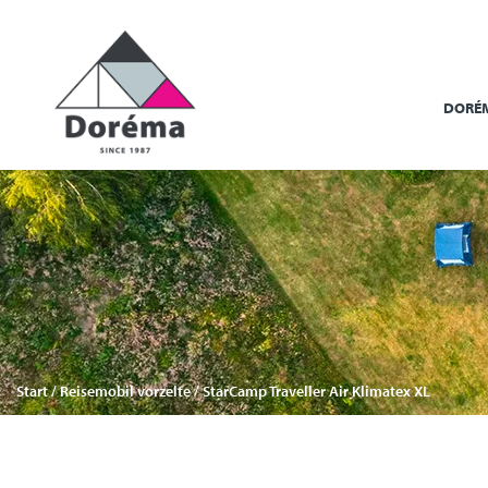
DORÉ
Start
/
Reisemobil vorzelte
/ StarCamp Traveller Air Klimatex XL