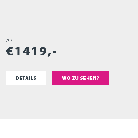
AB
€
1419
,-
DETAILS
WO ZU SEHEN?