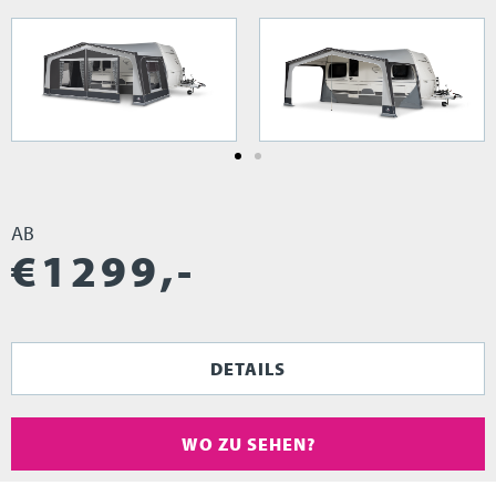
AB
€
1299
,-
DETAILS
WO ZU SEHEN?