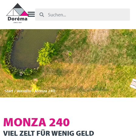
Start
/
Vorzelte
/ Monza 240
MONZA 240
VIEL ZELT FÜR WENIG GELD