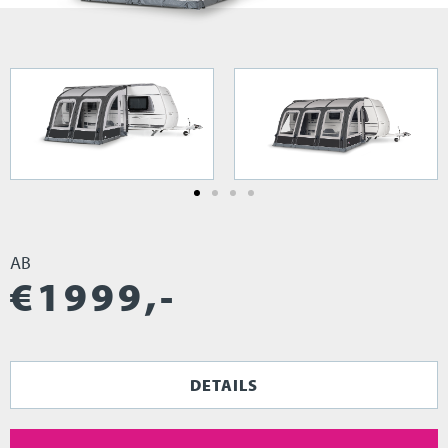
AB
€
1999
,-
DETAILS