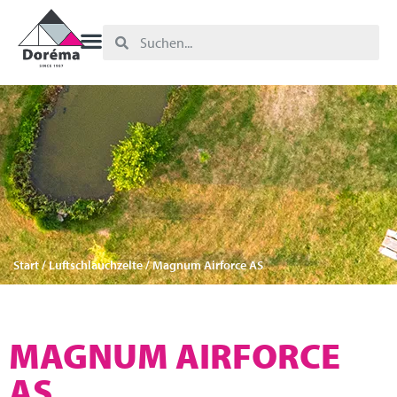
Start
/
Luftschlauchzelte
/ Magnum Airforce AS
MAGNUM AIRFORCE
AS