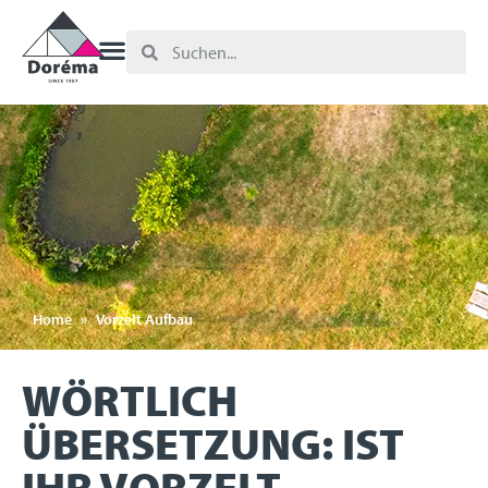
Home
»
Vorzelt Aufbau
WÖRTLICH
ÜBERSETZUNG: IST
IHR VORZELT